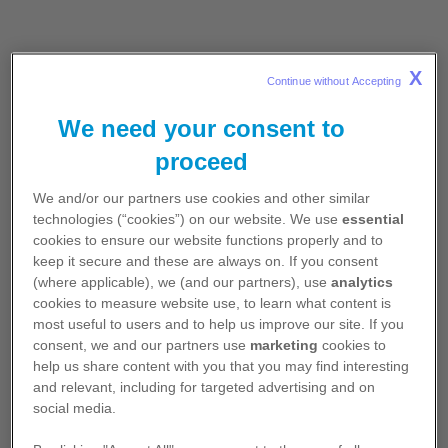
jours,
a fortiori
des injections, et suivre un parcours
ACO+
de santé qui nécessite des examens cliniques et des
visites régulières chez des professionnels de santé
ATTR-CM
X
Continue without Accepting 
peut avoir besoin qu’on reconnaisse les efforts qu’il
fournit.
Maladies rares
We need your consent to
Maladies rares
proceed
​​​​​​​ Temps de lecture : 15sec
We and/or our partners use cookies and other similar
Neurologie
technologies (“cookies”) on our website. We use
essential
Pour vos patients, téléchargez le diplôme de l'enfant
Migraine
cookies to ensure our website functions properly and to
le plus courageux ci-dessous.
keep it secure and these are always on. If you consent
(where applicable), we (and our partners), use
analytics
Oncologie
cookies to measure website use, to learn what content is
Cancer de la prostate métastatique
most useful to users and to help us improve our site. If you
Diplôme du courage
consent, we and our partners use
marketing
cookies to
Cancer du rein métastatique
help us share content with you that you may find interesting
Pour récompenser et motiver les enfants
and relevant, including for targeted advertising and on
Cancer du sein métastatique
social media.
PactOnco
Télécharger la fiche