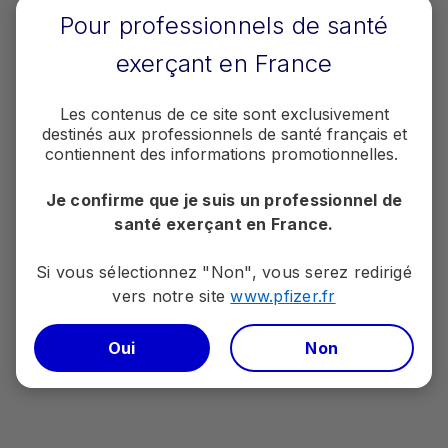
Pour professionnels de santé
Accédez à la page
exerçant en France
Les contenus de ce site sont exclusivement
destinés aux professionnels de santé français et
contiennent des informations promotionnelles.
Je confirme que je suis un professionnel de
Mon Plan Grandir
santé exerçant en France.
Accompagner les familles concernées par les
Si vous sélectionnez "Non", vous serez redirigé
troubles de la croissance.
vers notre site
www.pfizer.fr​​​​​​​
Oui
Accédez à la page
Non