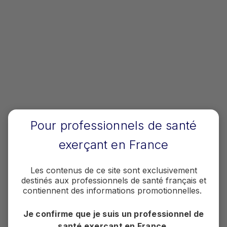
Portez un nouveau regard sur les
patients atteints d'acromégalie en
cliquant sur la brochure ci-contre.
Télécharger la brochure
Pour professionnels de santé
exerçant en France
Accompagnement patient
Les contenus de ce site sont exclusivement
Porter un nouveau regard sur
destinés aux professionnels de santé français et
l’acromégalie
contiennent des informations promotionnelles.
Conseils et services pour les voyages de
Je confirme que je suis un professionnel de
vos patients
santé exerçant en France.