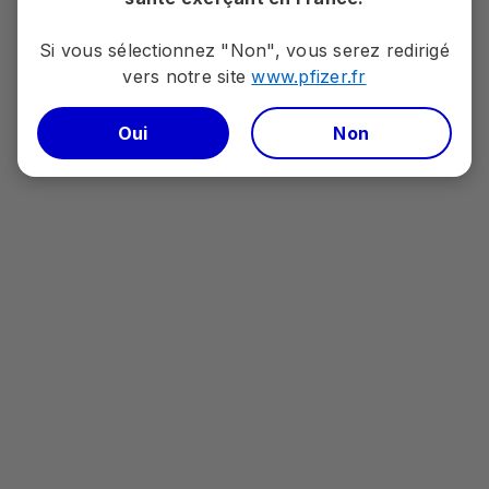
Aider les patients au tri et au recyclage des
Si vous sélectionnez "Non", vous serez redirigé
médicaments
vers notre site
www.pfizer.fr​​​​​​​
Découvrir la campagne solidaire Goodeed
Oui
Non
Acromégalie
Accédez à la page