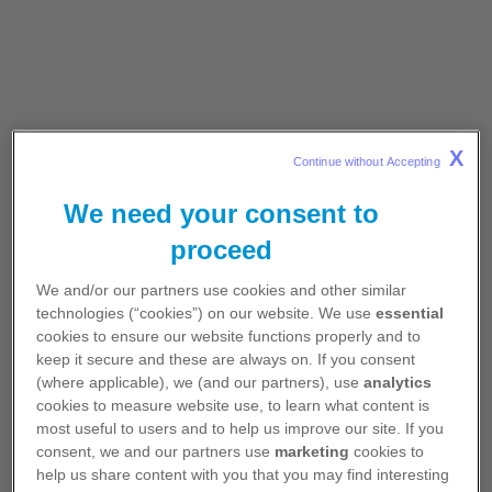
Échanger avec les patients
ACO+
Le diagnostic d’acromégalie survient le plus
Informer les patients sur la maladie
souvent après des années d’errance
ATTR-CM
thérapeutique. La maladie, déjà difficile à
Aborder les aspects juridiques
accepter par la diversité de ses atteintes, a
Maladies rares
Documenter l’équipe médicale
insidieusement entraîné des modifications
X
Continue without Accepting 
Maladies rares
morphologiques.
We need your consent to
Neurologie
L’équipe Pfizer maladies rares endocrinologie a
proceed
rencontré l'association de patients
Migraine
« Acromégales, Pas Seulement... » pour aider
We and/or our partners use cookies and other similar
les patients à porter un nouveau regard sur leur
Oncologie
technologies (“cookies”) on our website. We use
essential
maladies et à se retrouver.
cookies to ensure our website functions properly and to
Cancer de la prostate métastatique
keep it secure and these are always on. If you consent
(where applicable), we (and our partners), use
analytics
Cancer du rein métastatique
cookies to measure website use, to learn what content is
most useful to users and to help us improve our site. If you
Cancer du sein métastatique
consent, we and our partners use
marketing
cookies to
Une journée dédiée aux patients
Consultation de suivi
help us share content with you that you may find interesting