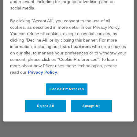
and relevant, including for targeted advertising and on
acromégales
PactOnco
social media.
Cancer du poumon
By clicking "Accept All", you consent to the use of all
Myélome
cookies, as described in more detail in our Privacy Policy.
You can refuse all cookies, except essential cookies, by
En partenariat avec l'association de patients
Onco-hématologie
clicking "Decline All" or by closing this banner. For more
"Acromégales, Pas Seulement...", Pfizer a
information, including our
list of partners
who drop cookies
organisé la journée Beaux et Belles à croquer
Pharmacie
on our site, to manage your preferences or to withdraw your
avec 3 ateliers orientés autour de l'image de soi.
consent, please click on “Cookie Preferences”. To learn
Espace pharmacien
more about how Pfizer uses these technologies, please
read our
Privacy Policy
.
1 atelier « estime de soi » animé par une
Rhumatologie
psychologue afin de travailler sur
Rhumatologie
l'expression positive
Cookie Preferences
1 atelier « make-up & contouring » pour que
les femmes appreznnent à assumer leur
Vaccinologie
Reject All
Accept All
apparence, la corriger ou la sublimer par le
maquillage
Calendrier vaccinal interactif
1 atelier colorimétrie et morphologie, animé
Couverture vaccinale antipneumococcique
par une styliste, pour apprendre à se mettre
en valeur