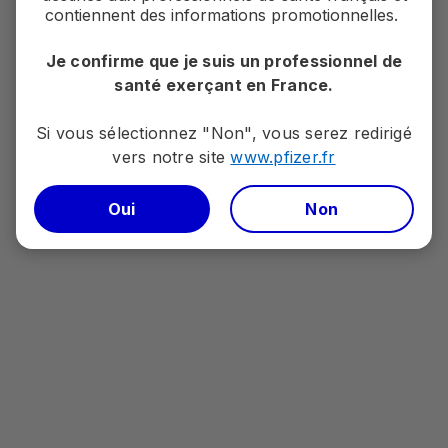
Prise en charge
contiennent des informations promotionnelles.
Je confirme que je suis un professionnel de
Accédez à la page
santé exerçant en France.
Si vous sélectionnez "Non", vous serez redirigé
vers notre site
www.pfizer.fr​​​​​​​
Oui
Non
Accompagnement patient
Accédez à la page