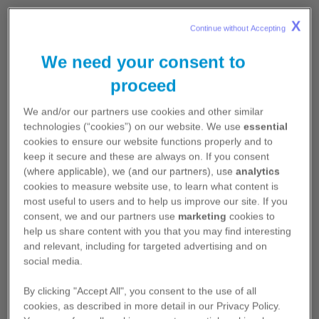
Échanger avec les patients
​​​​​​​ Temps de lecture : 20sec
ACO+
X
Continue without Accepting 
Informer les patients sur la maladie
ATTR-CM
Parce que les patients sont au cœur de
We need your consent to
Aborder les aspects juridiques
l’engagement Pfizer, l’excellence dans la
proceed
Maladies rares
fabrication est une priorité. Pfizer s'engage à
Documenter l’équipe médicale
fournir des traitements respectant les standards
Maladies rares
We and/or our partners use cookies and other similar
élevés de qualité.
technologies (“cookies”) on our website. We use
essential
cookies to ensure our website functions properly and to
Neurologie
keep it secure and these are always on. If you consent
Découvrez l’engagement Pfizer par les
Migraine
(where applicable), we (and our partners), use
analytics
témoignages de trois collaborateurs à différentes
cookies to measure website use, to learn what content is
étapes de la fabrication des médicaments.
most useful to users and to help us improve our site. If you
Oncologie
consent, we and our partners use
marketing
cookies to
Cancer de la prostate métastatique
help us share content with you that you may find interesting
and relevant, including for targeted advertising and on
Dr Kevin Williams
Cancer du rein métastatique
social media.
Directeur médical
Cancer du sein métastatique
Pfizer Maladies Rares
By clicking "Accept All", you consent to the use of all
Consultation de suivi
cookies, as described in more detail in our Privacy Policy.