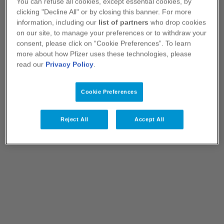
You can refuse all cookies, except essential cookies, by
PactOnco
clicking "Decline All" or by closing this banner. For more
information, including our
list of partners
who drop cookies
Stephan Mesken
Cancer du poumon
on our site, to manage your preferences or to withdraw your
Responsable de la production aseptique
consent, please click on “Cookie Preferences”. To learn
Myélome
Usine de Puurs
more about how Pfizer uses these technologies, please
Onco-hématologie
read our
Privacy Policy
.
Pharmacie
Cookie Preferences
Sabine Dietrich
Espace pharmacien
Responsable des produits endocriniens
Usine de Puurs
Reject All
Accept All
Rhumatologie
Rhumatologie
Vaccinologie
Calendrier vaccinal interactif
Play
Couverture vaccinale antipneumococcique