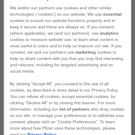
We and/or our partners use cookies and other similar
Neurologie
Sélectionner le public concerné
technologies (“cookies”) on our website. We use
essential
Dystrophie musculaire de Duchenne
cookies to ensure our website functions properly and to
keep it secure and these are always on. If you consent
Migraine
(where applicable), we (and our partners), use
analytics
cookies to measure website use, to learn what content is
Oncologie
most useful to users and to help us improve our site. If you
Réinitialiser
consent, we and our partners use
marketing
cookies to
Cancer de la prostate métastatique
help us share content with you that you may find interesting
and relevant, including for targeted advertising and on
Cancer du rein métastatique
social media.
Cancer du sein métastatique
By clicking "Accept All", you consent to the use of all
Consultation de suivi
cookies, as described in more detail in our Privacy Policy.
Aucun événement actuellement disponible.
You can refuse all cookies, except essential cookies, by
PactOnco
clicking "Decline All" or by closing this banner. For more
De nouveaux événements seront bientot
information, including our
list of partners
who drop cookies
disponibles, Nous vous proposons de revenir
Cancer du poumon
on our site, to manage your preferences or to withdraw your
utlterieurement ou de sélectionner un autre produit
Myélome
consent, please click on “Cookie Preferences”. To learn
ou un autre domaine thérapeutique.
more about how Pfizer uses these technologies, please
read our
Privacy Policy
.