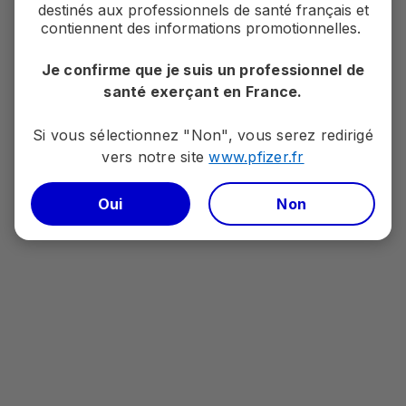
destinés aux professionnels de santé français et
contiennent des informations promotionnelles.
Contenu fourni par Pfizer. Société par actions
Je confirme que je suis un professionnel de
simplifiée au capital de 47 570 €. Siège social 23-25
santé exerçant en France.
avenue du Docteur Lannelongue - 75014 Paris.
RCS Paris 433623550. Locataire-gérant de Pfizer
Si vous sélectionnez "Non", vous serez redirigé
Holding France.
vers notre site
www.pfizer.fr​​​​​​​
Réf PP-ONC-FRA-1032. Page mise à jour le
30/09/2022
Oui
Non
Pour déclarer un évènement indésirable relatif à un
médicament ou produit Pfizer, veuillez contacter le
département de pharmacovigilance
FRA.AEReporting@pfizer.com
ou au
01 58 07 33
89