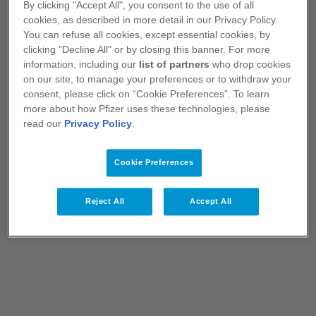
By clicking "Accept All", you consent to the use of all
PactOnco
cookies, as described in more detail in our Privacy Policy.
Découvrez les ressources
You can refuse all cookies, except essential cookies, by
disponibles
Cancer du poumon
clicking "Decline All" or by closing this banner. For more
Myélome
information, including our
list of partners
who drop cookies
on our site, to manage your preferences or to withdraw your
Onco-hématologie
consent, please click on “Cookie Preferences”. To learn
more about how Pfizer uses these technologies, please
Nos aires thérapeutiques
Pharmacie
read our
Privacy Policy
.
Contenus thématiques sur les pathologies
Espace pharmacien
Cookie Preferences
couvertes par Pfizer.
Rhumatologie
Reject All
Accept All
Consultez nos aires
Rhumatologie
thérapeutiques
Vaccinologie
Calendrier vaccinal interactif
Couverture vaccinale antipneumococcique