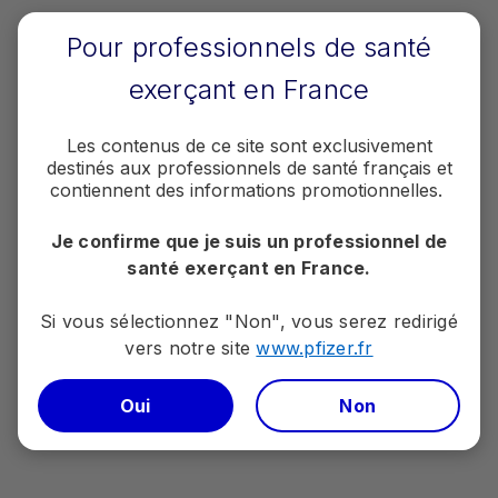
Découvrez nos vidéos : tutoriels et
formations sur nos programmes et aires
Pour professionnels de santé
thérapeutiques, mode d'action de nos
médicaments...
exerçant en France
Les contenus de ce site sont exclusivement
destinés aux professionnels de santé français et
contiennent des informations promotionnelles.
Je confirme que je suis un professionnel de
santé exerçant en France.
Si vous sélectionnez "Non", vous serez redirigé
Contactez-nous
vers notre site
www.pfizer.fr​​​​​​​
Les conseillers Pfizer &
Moi vous accompagnent
Oui
Non
pour toutes vos demandes
administratives et sur les
services Pfizer du lundi au